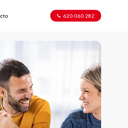
cto
6
2
0
0
6
0
2
8
2