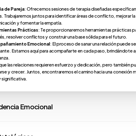
ia de Pareja
: Ofrecemos sesiones de terapia diseñadas específica
s. Trabajaremos juntos para identificar áreas de conflicto, mejorar la
icación y fomentar la empatía.
mientas Prácticas
: Te proporcionaremos herramientas prácticas p
rés, resolver conflictos y construir una base sólida para el futuro.
pañamiento Emocional
: El proceso de sanar una relación puede se
iante. Estamos aquí para acompañarte en cada paso, brindándote 
anza.
ue las relaciones requieren esfuerzo y dedicación, pero también 
rse y crecer. Juntos, encontraremos el camino hacia una conexión 
significativa.
encia Emocional
dencia emocional surge del
vínculo afectivo
con nuest
de apego
. A lo largo de la vida, esta unión nos acompaña,