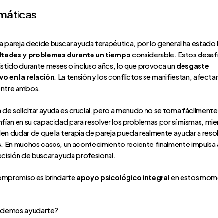
máticas
 pareja decide buscar ayuda terapéutica, por lo general ha estado
ultades y problemas durante un tiempo
considerable. Estos desaf
istido durante meses o incluso años, lo que provoca un
desgaste
ivo en la relación
. La tensión y los conflictos se manifiestan, afecta
entre ambos.
n de solicitar ayuda es crucial, pero a menudo no se toma fácilmente
nfían en su capacidad para resolver los problemas por sí mismas, mie
en dudar de que la terapia de pareja pueda realmente ayudar a resol
s. En muchos casos, un acontecimiento reciente finalmente impulsa a 
ecisión de buscar ayuda profesional.
ompromiso es brindarte
apoyo psicológico integral
en estos mom
demos ayudarte?