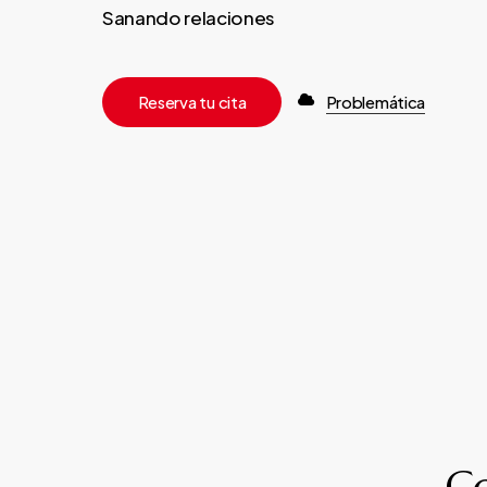
Sanando relaciones
R
e
s
e
r
v
a
t
u
c
i
t
a
Problemática