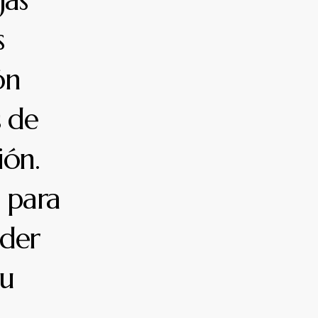
jas
s
ón
s de
ión.
o para
nder
tu