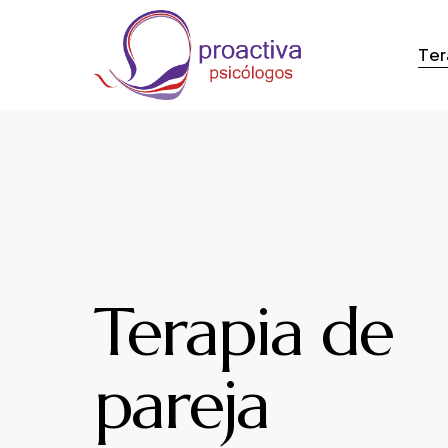
Skip
to
Ter
main
content
Terapia de
pareja