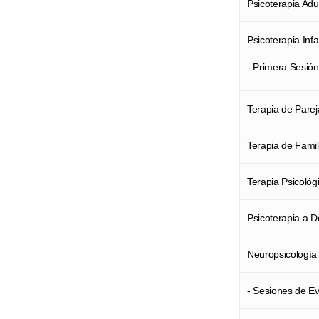
Psicoterapia Adu
dominant
desconfi
Si estás 
de sumis
Psicoterapia Infa
puede cau
tristeza
separació
relación 
- Primera Sesió
psicológi
incluso 
moment
Contacta
Terapia de Parej
Si siente
constante
En Proac
inferior 
pedirnos
Terapia de Famil
de
depe
para abo
Terapia Psicológ
Estás en 
Psicoterapia a D
no solo 
puedes e
Neuropsicología
pensamie
equipo d
-
Sesiones de Ev
para aco