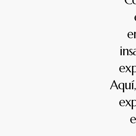
Co
e
ins
exp
Aquí,
exp
e