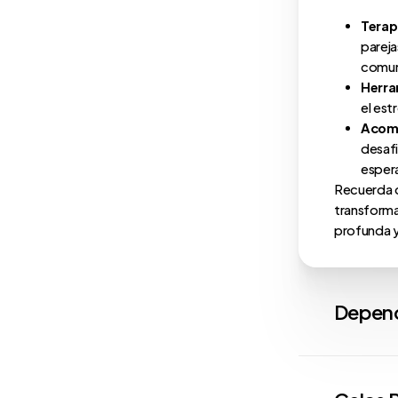
Terap
pareja
comun
Herra
el est
Acom
desaf
esper
Recuerda q
transforma
profunda y 
Depend
La depen
figuras 