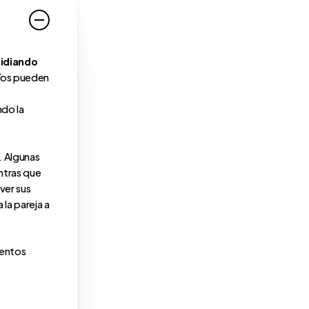
lidiando
íos pueden
ndo la
. Algunas
ntras que
ver sus
la pareja a
entos