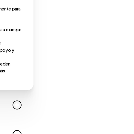
mente para
ara manejar
r
apoyo y
pueden
más
ras
 aunque a