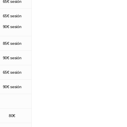
65€ sesión
un estado
los
lor,
a
65€ sesión
il que la
a
a,
90€ sesión
l
egativa.
na
85€ sesión
un nivel
es en
fectiva
90€ sesión
65€ sesión
ólogos,
90€ sesión
onde
. Nuestro
tá listo
80€
olo/a;