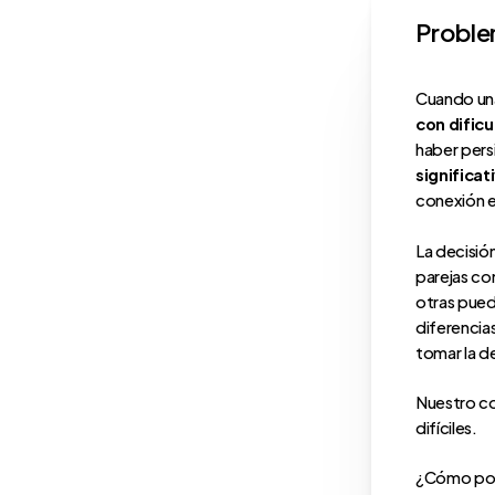
Proble
Cuando una
con dific
haber pers
significat
conexión 
La decisió
parejas co
otras pued
diferencia
tomar la d
Nuestro c
difíciles.
¿Cómo po